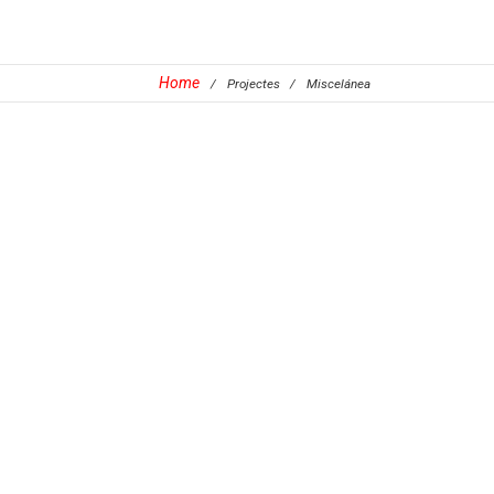
Home
/
Projectes
/
Miscelánea
Artes escénicas
Danza
Dirección
Docencia