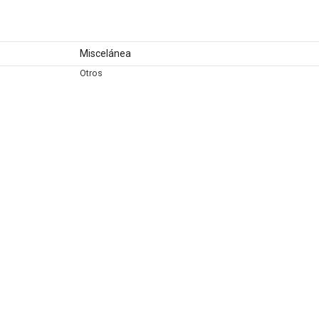
Miscelánea
Otros
Artes escénicas
Circo
Dirección
Dramaturgia