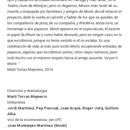
Teatre Lliure de Montjuic, pero no llegamos, Meses más tarde de su
muerte, y empujado por familiares y amigos de Monti, decidí rehacer el
proyecto, darle la vuelta al calcetín y hablar de los que se quedan, de
los compañeros de pista, de su compañía, y RHUM es ahora esto, un
homenaje a dos payasos. Monti aparece en el espectáculo, él asume
el papel de Rhum tal y como había deseado, pero en ningún caso, es lo
que escribimos, porque no tenía sentido si él no estaba. Es una
celebración de vida, al más puro estilo Monti, recuperando entradas de
payasos, algunas que escribimos juntos, otros viejos números, pero
todo hecho con el máximo respeto hacia el amigo ausente. Va por ti
Monti. “
Martí Torras Mayneris, 2014
Dirección y dramaturgia
Martí Torras Mayneris
Intérpretes
Jordi Martínez, Pep Pascual, Joan Arqué, Roger Julià, Guillem
Albà
Voz de la inconsciencia (en off)
Joan Montanyès Martínez (Monti)