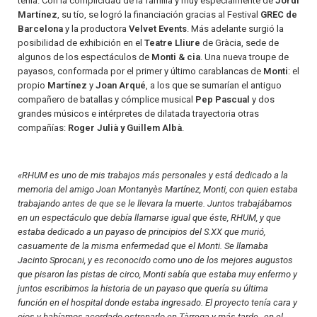
tenía. Con la complicidad de la familia y muy especialmente de
Jordi
Martínez
, su tío, se logró la financiación gracias al Festival
GREC de
Barcelona
y la productora
Velvet Events
. Más adelante surgió la
posibilidad de exhibición en el
Teatre Lliure
de Gràcia, sede de
algunos de los espectáculos de
Monti & cia
. Una nueva troupe de
payasos, conformada por el primer y último carablancas de
Monti
: el
propio
Martínez
y
Joan Arqué
, a los que se sumarían el antiguo
compañero de batallas y cómplice musical
Pep Pascual
y dos
grandes músicos e intérpretes de dilatada trayectoria otras
compañías:
Roger Julià y Guillem Albà
.
«RHUM es uno de mis trabajos más personales y está dedicado a la
memoria del amigo Joan Montanyès Martínez, Monti, con quien estaba
trabajando antes de que se le llevara la muerte. Juntos trabajábamos
en un espectáculo que debía llamarse igual que éste, RHUM, y que
estaba dedicado a un payaso de principios del S.XX que murió,
casuamente de la misma enfermedad que el Monti. Se llamaba
Jacinto Sprocani, y es reconocido como uno de los mejores augustos
que pisaron las pistas de circo, Monti sabía que estaba muy enfermo y
juntos escribimos la historia de un payaso que quería su última
función en el hospital donde estaba ingresado. El proyecto tenía cara y
ojos y habíamos acordado estrenarlo en Tàrrega y más tarde , en el