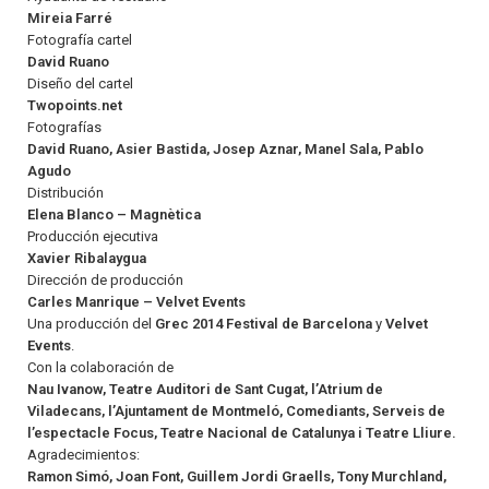
Mireia Farré
Fotografía cartel
David Ruano
Diseño del cartel
Twopoints.net
Fotografías
David Ruano, Asier Bastida, Josep Aznar, Manel Sala, Pablo
Agudo
Distribución
Elena Blanco – Magnètica
Producción ejecutiva
Xavier Ribalaygua
Dirección de producción
Carles Manrique – Velvet Events
Una producción del
Grec 2014 Festival de Barcelona
y
Velvet
Events
.
Con la colaboración de
Nau Ivanow, Teatre Auditori de Sant Cugat, l’Atrium de
Viladecans, l’Ajuntament de Montmeló, Comediants, Serveis de
l’espectacle Focus, Teatre Nacional de Catalunya i Teatre Lliure.
Agradecimientos:
Ramon Simó, Joan Font, Guillem Jordi Graells, Tony Murchland,