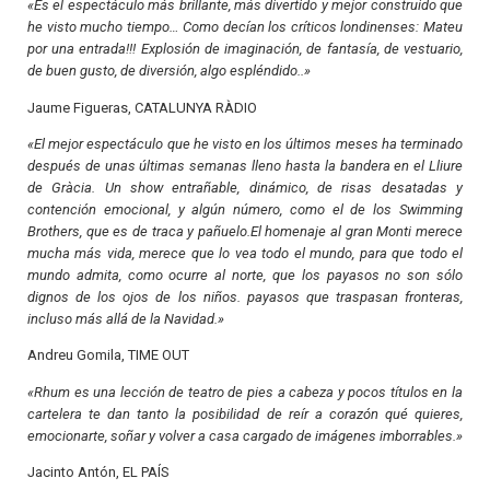
«Es el espectáculo más brillante, más divertido y mejor construido que
he visto mucho tiempo… Como decían los críticos londinenses: Mateu
por una entrada!!! Explosión de imaginación, de fantasía, de vestuario,
de buen gusto, de diversión, algo espléndido..»
Jaume Figueras, CATALUNYA RÀDIO
«El mejor espectáculo que he visto en los últimos meses ha terminado
después de unas últimas semanas lleno hasta la bandera en el Lliure
de Gràcia. Un show entrañable, dinámico, de risas desatadas y
contención emocional, y algún número, como el de los Swimming
Brothers, que es de traca y pañuelo.El homenaje al gran Monti merece
mucha más vida, merece que lo vea todo el mundo, para que todo el
mundo admita, como ocurre al norte, que los payasos no son sólo
dignos de los ojos de los niños. payasos que traspasan fronteras,
incluso más allá de la Navidad.»
Andreu Gomila, TIME OUT
«Rhum es una lección de teatro de pies a cabeza y pocos títulos en la
cartelera te dan tanto la posibilidad de reír a corazón qué quieres,
emocionarte, soñar y volver a casa cargado de imágenes imborrables.»
Jacinto Antón, EL PAÍS