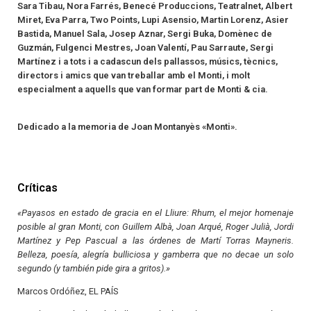
Sara Tibau, Nora Farrés, Benecé Produccions, Teatralnet, Albert
Miret, Eva Parra, Two Points, Lupi Asensio, Martin Lorenz, Asier
Bastida, Manuel Sala, Josep Aznar, Sergi Buka, Domènec de
Guzmán, Fulgenci Mestres, Joan Valentí, Pau Sarraute, Sergi
Martínez i a tots i a cadascun dels pallassos, músics, tècnics,
directors i amics que van treballar amb el Monti, i molt
especialment a aquells que van formar part de Monti & cia.
Dedicado a la memoria de Joan Montanyès «Monti».
Críticas
«Payasos en estado de gracia en el Lliure: Rhum, el mejor homenaje
posible al gran Monti, con Guillem Albà, Joan Arqué, Roger Julià, Jordi
Martínez y Pep Pascual a las órdenes de Martí Torras Mayneris.
Belleza, poesía, alegría bulliciosa y gamberra que no decae un solo
segundo (y también pide gira a gritos).»
Marcos Ordóñez, EL PAÍS