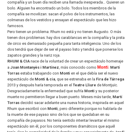
compañía y un buen día reciben una llamada inesperada… Quieren un
bolo. Alguien ha encontrado un bolo. Todos los miembros de la
compañía se movilizan: sacan el polvo de los instrumentos, las
colmenas de los vestidos y ensayan el espectáculo que les hizo
famosos.
Pero tienen un problema: Rhum no está y no tienen Augusto. O más
tienen dos problemas: hay dos carablancas en la compañía y la pista
de circo es demasiado pequeña para tanta inteligencia. Uno de los
dos tendrá que dejar de ser el payaso listo y tendrá que ponerse los
zapatos grandes y la nariz roja.
RHUM & CIA
nace de la voluntad de crear un espectáculo homenaje
Monti
a
Joan Montanyès i Martínez
, más conocido como
.
Martí
Torras
estaba trabajando con
Monti
en el que debía ser el nuevo
espectáculo de
Monti & cia
, que se estrenaba en la
Fira de Tárrega
2013 y después haría temporada en el
Teatre Lliure
de Montjuïc.
Desgraciadamente la enfermedad que sufría
Monti
y su posterior
muerte no permitieron llegar a buen puerto. Meses más tarde,
Martí
Torras
decidió sacar adelante una nueva historia, inspirada en aquel
Rhum que escribió con
Monti
, pero diferente porque no hablaría de
la muerte de ese payaso sino de los que se quedaban en su
compañía de payasos. No tenía sentido intentar levantar el mismo
espectáculo sin él, por los componentes dramáticos que aquél