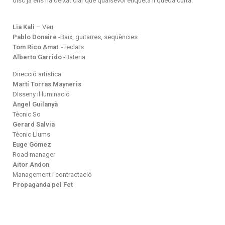
disc ja ens ha deixat clar que qualsevol etiqueta li queda curta.
Lia Kali
– Veu
Pablo Donaire
-Baix, guitarres, seqüències
Tom Rico Amat
-Teclats
Alberto Garrido
-Bateria
Direcció artística
Martí Torras Mayneris
DIsseny il·luminació
Àngel Guilanyà
Tècnic So
Gerard Salvia
Tècnic Llums
Euge Gómez
Road manager
A
itor Andon
Management i contractació
Propaganda pel Fet