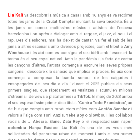
Lia Kali
va descobrir la música a casa i amb 16 anys es va recórrer
totes les jams de la
Ciutat Comptal
muntant la seva bicicleta. És a
les jams on coneix moltíssims músics i artistes de l’escena
barcelonina i on aprèn a dialogar amb el reggae, el jazz, el soul i el
rap. Des d’aleshores, mai ha deixat de cantar. Va fer el salt de les
jams a altres escenaris amb diversos projectes, com el tribut a
Amy
Winehouse
i és així com es consigna el seu idil·li amb l’escenari: la
tarima és el seu espai natural. Amb la pandèmia i ja farta de cantar
les cançons d’altres, l’artista comença a escriure les seves pròpies
cançons i descobreix la sanació que implica el procés. És així com
comença a composar la banda sonora de les caigudes i
ensopegades del seu dia a dia i durant el 2022 publica els seus
primers singles, que ràpidament es viralitzen i acumulen milions
d’streams i de views a plataformes i a
TikTok
. El març de 2023 arriba
el seu esperadíssim primer disc titulat
‘Contra Todo Pronóstico’
, un
de but que compta amb productors mítics com
Acción Sanchez
i
valors a l’alça com
Toni Anzis, Yeke Boy o Slowbou
i les col·labos
vocals de
J Abecia, Elane, Zatu Rey
o el respectadíssim
raper
colombià Nanpa Básico
.
Lia Kali
és una de les veus més
sol·licitades del panorama urban del moment i amb el seu primer