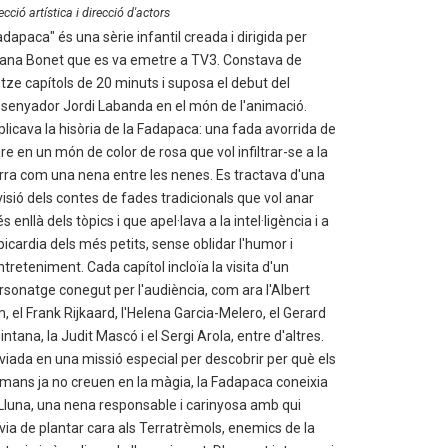
ecció artística i direcció d'actors
adapaca" és una sèrie infantil creada i dirigida per
ana Bonet que es va emetre a TV3. Constava de
etze capítols de 20 minuts i suposa el debut del
ssenyador Jordi Labanda en el món de l'animació.
plicava la hisòria de la Fadapaca: una fada avorrida de
ure en un món de color de rosa que vol infiltrar-se a la
rra com una nena entre les nenes. Es tractava d'una
visió dels contes de fades tradicionals que vol anar
 enllà dels tòpics i que apel·lava a la intel·ligència i a
 picardia dels més petits, sense oblidar l'humor i
entreteniment. Cada capítol incloïa la visita d'un
rsonatge conegut per l'audiència, com ara l'Albert
, el Frank Rijkaard, l'Helena Garcia-Melero, el Gerard
intana, la Judit Mascó i el Sergi Arola, entre d'altres.
viada en una missió especial per descobrir per què els
mans ja no creuen en la màgia, la Fadapaca coneixia
 Lluna, una nena responsable i carinyosa amb qui
via de plantar cara als Terratrèmols, enemics de la