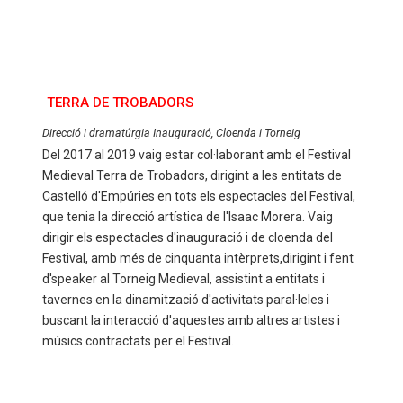
TERRA DE TROBADORS
Direcció i dramatúrgia Inauguració, Cloenda i Torneig
Del 2017 al 2019 vaig estar col·laborant amb el Festival
Medieval Terra de Trobadors, dirigint a les entitats de
Castelló d'Empúries en tots els espectacles del Festival,
que tenia la direcció artística de l'Isaac Morera. Vaig
dirigir els espectacles d'inauguració i de cloenda del
Festival, amb més de cinquanta intèrprets,dirigint i fent
d'speaker al Torneig Medieval, assistint a entitats i
tavernes en la dinamització d'activitats paral·leles i
buscant la interacció d'aquestes amb altres artistes i
músics contractats per el Festival.