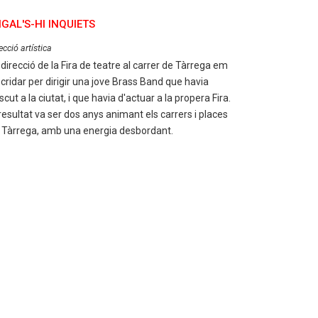
IGAL'S-HI INQUIETS
ecció artística
 direcció de la Fira de teatre al carrer de Tàrrega em
 cridar per dirigir una jove Brass Band que havia
scut a la ciutat, i que havia d'actuar a la propera Fira.
 resultat va ser dos anys animant els carrers i places
 Tàrrega, amb una energia desbordant.