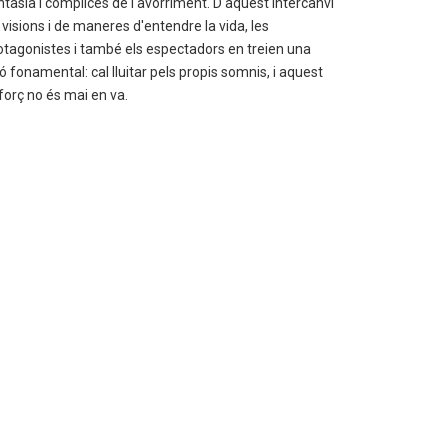
ntasia i còmplices de l'avorriment. D'aquest intercanvi
 visions i de maneres d'entendre la vida, les
otagonistes i també els espectadors en treien una
içó fonamental: cal lluitar pels propis somnis, i aquest
forç no és mai en va.