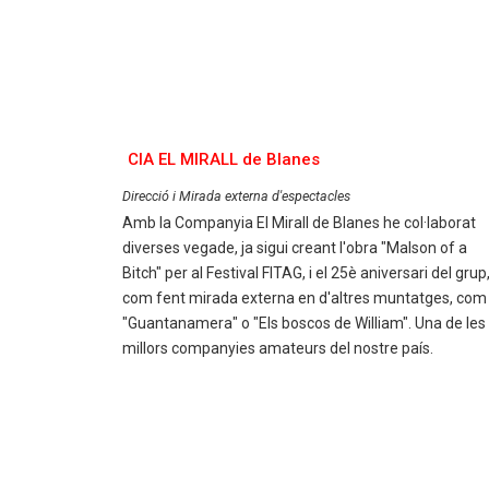
CIA EL MIRALL de Blanes
Direcció i Mirada externa d'espectacles
Amb la Companyia El Mirall de Blanes he col·laborat
diverses vegade, ja sigui creant l'obra "Malson of a
Bitch" per al Festival FITAG, i el 25è aniversari del grup
com fent mirada externa en d'altres muntatges, com
"Guantanamera" o "Els boscos de William". Una de les
millors companyies amateurs del nostre país.