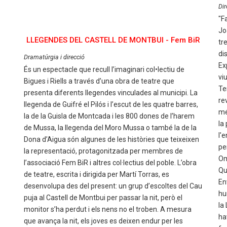
Dir
"F
Jo
LLEGENDES DEL CASTELL DE MONTBUI - Fem BiR
tr
di
Dramatúrgia i direcció
Ex
És un espectacle que recull l’imaginari col•lectiu de
vi
Bigues i Riells a través d’una obra de teatre que
Te
presenta diferents llegendes vinculades al municipi. La
re
llegenda de Guifré el Pilós i l’escut de les quatre barres,
més
la de la Guisla de Montcada i les 800 dones de l’harem
la
de Mussa, la llegenda del Moro Mussa o també la de la
l'
Dona d’Aigua són algunes de les històries que teixeixen
pe
la representació, protagonitzada per membres de
Om
l’associació Fem BiR i altres col·lectius del poble. L’obra
Qu
de teatre, escrita i dirigida per Martí Torras, es
En
desenvolupa des del present: un grup d’escoltes del Cau
hu
puja al Castell de Montbui per passar la nit, però el
la
monitor s’ha perdut i els nens no el troben. A mesura
ha
que avança la nit, els joves es deixen endur per les