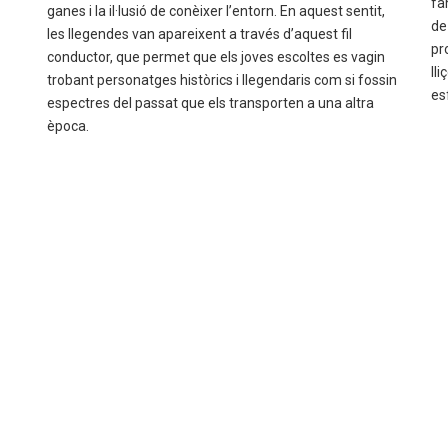
fa
ganes i la il·lusió de conèixer l’entorn. En aquest sentit,
de
les llegendes van apareixent a través d’aquest fil
pr
conductor, que permet que els joves escoltes es vagin
ll
trobant personatges històrics i llegendaris com si fossin
es
espectres del passat que els transporten a una altra
època.