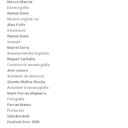
Mercè Mariné
Escenografia
Ramon Simó
Música original i so
Àlex Polls
Il·luminació
Ramon Simó
Vestuari
Mariel Soria
Assessorament lingüístic
Raquel Carballo
Construcció escenografia
Arts-cenics
Assistent de direccció
Ginette Muñoz-Rocha
Assistent d’escenografia
Martí Torras Mayneris
Fotografia
Ferran Mateo
Producció
Sala Beckett
Festival Grec 2005