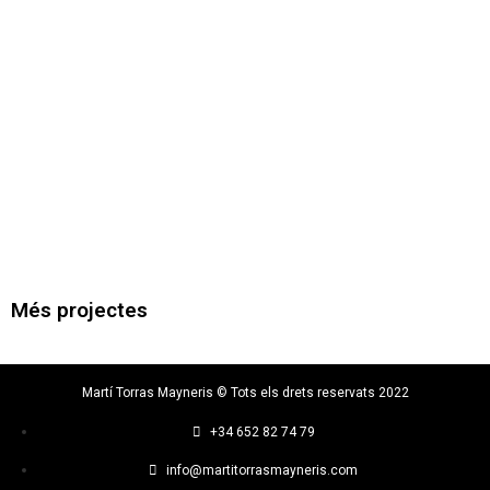
Més projectes
Martí Torras Mayneris © Tots els drets reservats 2022
+34 652 82 74 79
info@martitorrasmayneris.com