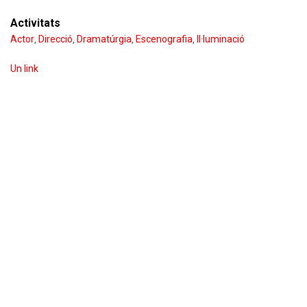
Activitats
Actor
Direcció
Dramatúrgia
Escenografia
Il·luminació
,
,
,
,
Un link