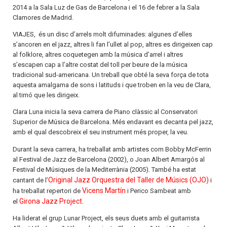
2014 a la Sala Luz de Gas de Barcelona i el 16 de febrer a la Sala
Clamores de Madrid.
VIAJES, és un disc d’arrels molt difuminades: algunes d’elles
s’ancoren en el jazz, altres li fan l’ullet al pop, altres es dirigeixen cap
al folklore, altres coquetegen amb la música d’arrel i altres
s’escapen cap a l’altre costat del toll per beure de la música
tradicional sud-americana. Un treball que obté la seva força de tota
aquesta amalgama de sons i latituds i que troben en la veu de Clara,
al timó que les dirigeix.
Clara Luna inicia la seva carrera de Piano clàssic al Conservatori
Superior de Música de Barcelona. Més endavant es decanta pel jazz,
amb el qual descobreix el seu instrument més proper, la veu.
Durant la seva carrera, ha treballat amb artistes com Bobby McFerrin
al Festival de Jazz de Barcelona (2002), o Joan Albert Amargós al
Festival de Músiques de la Mediterrània (2005). També ha estat
Original Jazz Orquestra del Taller de Músics (OJO)
cantant de l’
i
Vicens Martín
ha treballat repertori de
i Perico Sambeat amb
Girona Jazz Project
el
.
Ha liderat el grup Lunar Project, els seus duets amb el guitarrista