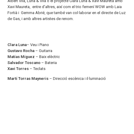
Albert Vila, Luna & Vila o el projecte Clara Luna & Xavi Maureta amb
Xavi Maureta, entre d’altres, així com el trio femení WOW amb Laia
Fortià i Gemma Abrié, que també van col·laborar en el directe de Luz
de Gas, i amb altres artistes de renom.
Clara Luna
– Veu i Piano
Gustavo Rocha
– Guitarra
Matías Míguez
– Baix elèctric
Salvador Toscano
– Bateria
Xavi Torres
– Teclats
Martí Torras Mayneris
– Direcció escènica i il·luminació