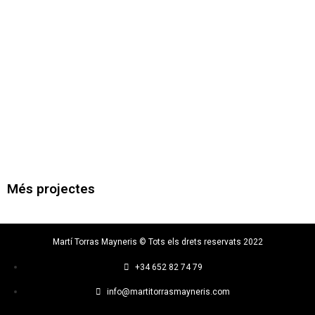
Més projectes
Martí Torras Mayneris © Tots els drets reservats 2022
+34 652 82 74 79
info@martitorrasmayneris.com