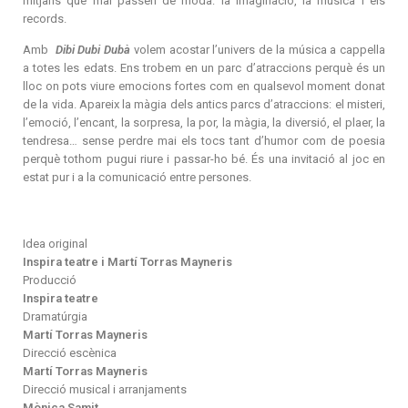
mitjans que mai passen de moda: la imaginació, la música i els
records.
Amb
Dibi Dubi Dubà
volem acostar l’univers de la música a cappella
a totes les edats. Ens trobem en un parc d’atraccions perquè és un
lloc on pots viure emocions fortes com en qualsevol moment donat
de la vida. Apareix la màgia dels antics parcs d’atraccions: el misteri,
l’emoció, l’encant, la sorpresa, la por, la màgia, la diversió, el plaer, la
tendresa… sense perdre mai els tocs tant d’humor com de poesia
perquè tothom pugui riure i passar-ho bé. És una invitació al joc en
estat pur i a la comunicació entre persones.
Idea original
Inspira teatre i Martí Torras Mayneris
Producció
Inspira teatre
Dramatúrgia
Martí Torras Mayneris
Direcció escènica
Martí Torras Mayneris
Direcció musical i arranjaments
Mònica Samit