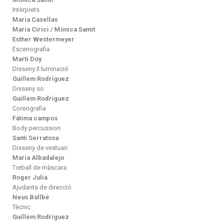
Intèrprets
Maria Casellas
Maria Cirici / Mònica Samit
Esther Westermeyer
Escenografia
Martí Doy
Disseny Il·luminació
Guillem Rodríguez
Disseny so
Guillem Rodríguez
Coreografia
Fàtima campos
Body percussion
Santi Serratosa
Disseny de vestuari
Maria Albadalejo
Treball de màscara
Roger Julià
Ajudanta de direcció
Neus Ballbé
Tècnic
Guillem Rodríguez