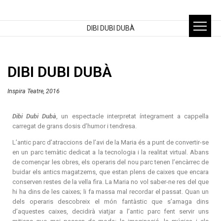
DIBI DUBI DUBÀ
DIBI DUBI DUBÀ
Inspira Teatre, 2016
Dibi Dubi Dubà
, un espectacle interpretat íntegrament a cappella
carregat de grans dosis d’humor i tendresa.
L’antic parc d’atraccions de l’avi de la Maria és a punt de convertir-se
en un parc temàtic dedicat a la tecnologia i la realitat virtual. Abans
de començar les obres, els operaris del nou parc tenen l’encàrrec de
buidar els antics magatzems, que estan plens de caixes que encara
conserven restes de la vella fira. La Maria no vol saber-ne res del que
hi ha dins de les caixes; li fa massa mal recordar el passat. Quan un
dels operaris descobreix el món fantàstic que s’amaga dins
d’aquestes caixes, decidirà viatjar a l’antic parc fent servir uns