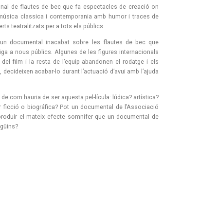
onal de flautes de bec que fa espectacles de creació on
 música classica i contemporania amb humor i traces de
s teatralitzats per a tots els públics.
 d’un documental inacabat sobre les flautes de bec que
iga a nous públics. Algunes de les figures internacionals
r del film i la resta de l’equip abandonen el rodatge i els
, decideixen acabar-lo durant l’actuació d’avui amb l’ajuda
de com hauria de ser aquesta pel-lícula: lúdica? artística?
r ficció o biográfica? Pot un documental de l’Associació
produir el mateix efecte somnifer que un documental de
güins?