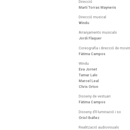
Direcció
Martí Torras Mayneris
Direcció musical
Windu
Arranjaments musicals
Jordi Flaquer
Coreografia i direcció de movi
Fàtima Campos
Windu
Eva Jornet
Tamar Lalo
Marcel Leal
Chris Orton
Disseny de vestuari
Fàtima Campos
Disseny d’Il·luminació i so
Oriol Ibáñez
Realització audiovisuals