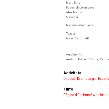
Martí Mira
Bases electròniques
Alex Martín
Manager
Marina Velázquez
s
Teaser
Isaac Carbonell
Agraïments
Auditori Eduard Toldrà, Patric
Activitats
Direcció
Dramatúrgia
Esceno
,
,
+Info
Pàgina d'Enchanté web Institu