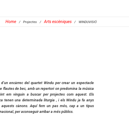
Home
Arts escèniques
/
Projectes
/
/
WINDUVISIÓ
t d’un encàrrec del quartet Windu per crear un espectacle
de flautes de bec, amb un repertori on predomina la música
vint em vinguin a buscar per projectes com aquest. Els
ca tenen una determinada liturgia , i els Windu ja fa anys
b aquests cànons. Aquí fem un pas més, cap a un tipus
nacional, per aconseguir arribar a més públics.