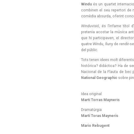
Windu
és un quartet internaci
combinen el seu repertori de
comèdia absurda, oferint concert
Winduvisió
, és l’infame títol
pretenia acostar la música ant
que hi participaven, el directo
quatre Windu, Iluny de rendir-se
del públic.
Tots tenen idees molt diferents 
histórica? didáctica? Ha de se
Nacional de la Flauta de bec 
National Geographic
sobre pin
Idea original
Martí Torras Mayneris
Dramatúrgia
Martí Toras Mayneris
M
ario Rebugent