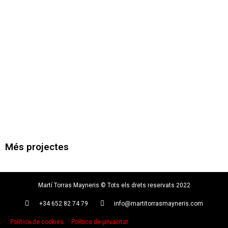
Més projectes
Martí Torras Mayneris © Tots els drets reservats 2022
+34 652 82 74 79
info@martitorrasmayneris.com
Política de cookies
Política de privacitat