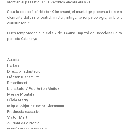
vivint en el passat quan la Verònica encara era viva…
Sota la direcció d’
Héctor Claramunt
, el muntatge presenta tots els
elements del thriller teatral: misteri, intriga, terror psicològic, ambient
claustrofòbic.
Dues temporades a la
Sala 2
del
Teatre Capitol
de Barcelona i gira
per tota Catalunya.
Autoria
Ira Levin
Direcció i adaptació
Héctor Claramunt
Repartiment
Lluís Soler/ Pep Anton Muñoz
Mercè Montalà
Sílvia Marty
Miquel Sitjar / Héctor Claramunt
Producció executiva
Víctor Martí
Ajudant de direcció
Martí Torras Mayneris