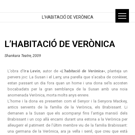
L’HABITACIÓ DE VERÒNICA
L’HABITACIÓ DE VERÒNICA
Shankara Teatre, 2009
L’obra d’
Ira Levin
, autor de «
L’habitació de Verònica
«, planteja un
pervers joc: La Susan i el Larry, una parella que s’acaba de conèixer,
estan passant un dia fora quan un home i una dona se’ls acosten
bocabadats per la gran semblança de la Susan amb una noia
anomenada Verònica, morta molts anys enrere.
L’home i la dona es presenten com el Senyor i la Senyora Mackey,
antics servents de la família de la Verònica, els Brabissant. Li
demanen a la Susan que els acompanyi fins l’antiga mansió dels
Brabissant i un cop allà encarni durant una estona a la Verònica per
alleugerir el patiment de l’últim membre viu de la familia Brabissant:
una germana de la Verònica, ara ja vella i senil, que creu que està