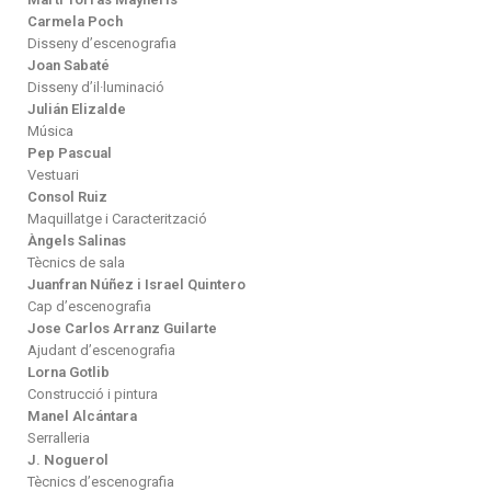
Carmela Poch
Disseny d’escenografia
Joan Sabaté
Disseny d’il·luminació
Julián Elizalde
Música
Pep Pascual
Vestuari
Consol Ruiz
Maquillatge i Caracterització
Àngels Salinas
Tècnics de sala
Juanfran Núñez i Israel Quintero
Cap d’escenografia
Jose Carlos Arranz Guilarte
Ajudant d’escenografia
Lorna Gotlib
Construcció i pintura
Manel Alcántara
Serralleria
J. Noguerol
Tècnics d’escenografia