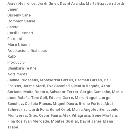
Asier Herreros, Jordi Giner, David Aranda, Marta Bazaco i Jordi
Janer
Disseny Cartell
Common Sense
Sastre
Jordi Lleonart
Fotògraf
Marc Ubach
Adaptacions Gràfiques
RafD
Producció
Shankara Teatre
Agraïments
Jaume Recasens, Montserrat Farrés, Carmen Farrés, Pau
Freixas, Jaume Marti, Eva Santolaria, Maria Baqués, Aroa
Soriano, Maite Besora, Salvador Ferrer, Sergio Camacho, Maria
Jose Balaña, Toni Coll, Eduard Garre, Marc Nogué, Jorge
Sanchez, Carlota Planas, Miquel Daura, Breno Fortes, Abel
Echeverria, Jordi Font, Benet Oriol, Maria Angeles Benavente,
Montserrat Grau, Oscar Faura, Alex Villagrasa, Irene Montalà,
Fina Ros, Ivan Mercadé, Montse Guallar, David Janer, Elena
Trapé.