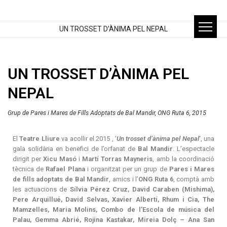
UN TROSSET D’ÀNIMA PEL NEPAL
UN TROSSET D’ÀNIMA PEL
NEPAL
Grup de Pares i Mares de Fills Adoptats de Bal Mandir, ONG Ruta 6, 2015
El
Teatre Lliure
va acollir el 2015 , ‘
Un trosset d’ànima pel Nepal
‘, una
gala solidària en benefici de l’orfanat de
Bal Mandir
. L’espectacle
dirigit per
Xicu Masó
i
Martí Torras Mayneris
, amb la coordinació
tècnica de
Rafael Plana
i organitzat per un grup de
Pares i Mares
de fills adoptats de Bal Mandir
, amics i l’
ONG Ruta 6
, comptà amb
les actuacions de
Sílvia Pérez Cruz, David Caraben (Mishima),
Pere Arquillué, David Selvas, Xavier Albertí, Rhum i Cia, The
Mamzelles, Maria Molins, Combo de l’Escola de música del
Palau, Gemma Abrié, Rojina Kastakar, Mireia Dolç – Ana San