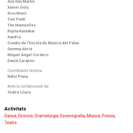
Ana San Martín
Xavier Dolç
Xicu Masó
Toni Puntí
The Mamzelles
Rojina Kastakar
Xamfrà
Combo de l’Escola de Música del Palau
Gemma Abrié
Miquel Àngel Cordero
David Carabén
Coordinació tècnica
Rafel Plana
Amb la col·laboració de
Teatre Lliure
Activitats
Dansa
Direcció
Dramatúrgia
Escenografia
Música
Poesia
,
,
,
,
,
,
Teatre