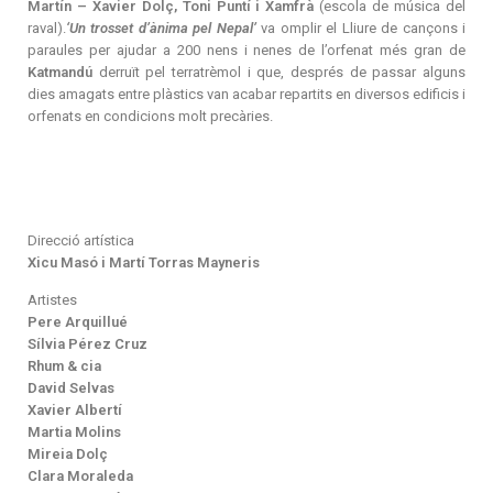
Martín – Xavier Dolç, Toni Puntí i Xamfrà
(escola de música del
raval).
‘Un trosset d’ànima pel Nepal’
va omplir el Lliure de cançons i
paraules per ajudar a 200 nens i nenes de l’orfenat més gran de
Katmandú
derruït pel terratrèmol i que, després de passar alguns
dies amagats entre plàstics van acabar repartits en diversos edificis i
orfenats en condicions molt precàries.
Direcció artística
Xicu Masó i Martí Torras Mayneris
Artistes
Pere Arquillué
Sílvia Pérez Cruz
Rhum & cia
David Selvas
Xavier Albertí
Martia Molins
Mireia Dolç
Clara Moraleda